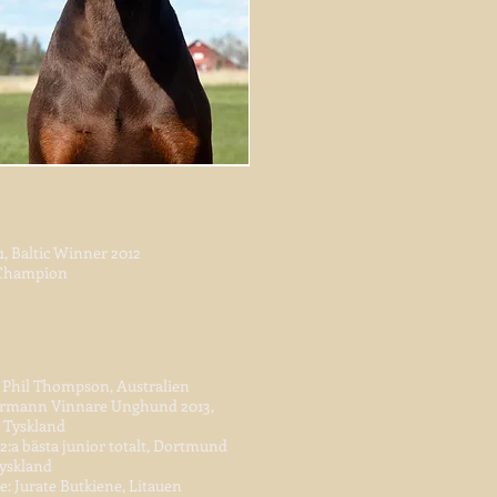
, Baltic Winner 2012
c Champion
: Phil Thompson, Australien
ermann Vinnare Unghund 2013,
, Tyskland
 2:a bästa junior totalt, Dortmund
Tyskland
re: Jurate Butkiene, Litauen