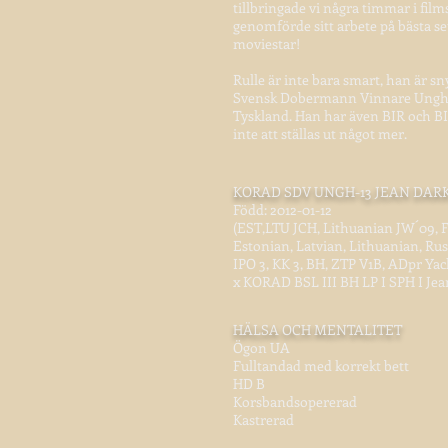
tillbringade vi några timmar i film
genomförde sitt arbete på bästa s
moviestar!
Rulle är inte bara smart, han är s
Svensk Dobermann Vinnare Unghund
Tyskland. Han har även BIR och B
inte att ställas ut något mer.
KORAD SDV UNGH-13 JEAN DAR
Född: 2012-01-12
(EST,LTU JCH, Lithuanian JW´09, 
Estonian, Latvian, Lithuanian, Ru
IPO 3, KK 3, BH, ZTP V1B, ADpr Ya
x KORAD BSL III BH LP I SPH I Jea
HÄLSA OCH MENTALITET
Ögon UA
Fulltandad med korrekt bett
HD B
Korsbandsopererad
Kastrerad