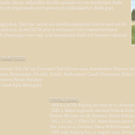
studio där en reklamfilm för DJ's spelades in i en mörk lokal. Rulle
ett och imponerade stort genom sin miljösäkerhet. Rulle goes
nygg också. Han har under sin utställningskarriär hunnit med att bli
 2013, få ett CACIB plus ta ett Junior-Cert i rasens hemland
IS-placeringar som valp. 2016 kastrerades Rulle och kommer därmed
K RARE GOLD
Finnish Club JW´09, Estonian Club Winner 2011, Amsterdam Winner 2011
ssian, Belarussian ,Finnish, Polish, Netherland, Czech Champion, Balti
cheero's Pando Pandero
n Dark Kylie Minogue)
UTSTÄLLNING
* BIR & CACIB, Köping Int 2013 07 21, domare
* EXC 1, Bästa unghund, därmed Svensk Dob
Örebro BK 2013 06 08, Domare: Detlef Köhler
* SG 1, J-CAC, J-VDH CAC, Bästa bruna junior,
Nat. 2012 10 14, Domare: Hans Wiblishauser, 
* BIR-valp , Köping Int. 22 augusti 2012, Doma