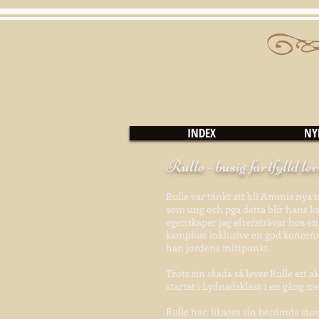
INDEX
NY
Rulle - busig fartfylld l
Rulle var tänkt att bli Ammis nya
som ung och pga detta blir hans karr
egenskaper jag eftersträvar hos e
kamplust inklusive en god koncentr
han jordens mittpunkt.
Trots sin skada så lever Rulle ett
startat i Lydnadsklass 1 en gång me
Rulle har, liksom sin berömda sto