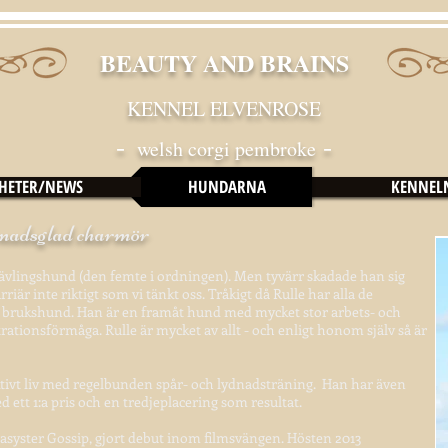
BEAUTY AND BRAINS
KENNEL ELVENROSE
-
-
welsh corgi pembroke
HETER/NEWS
HUNDARNA
KENNEL
evnadsglad charmör
 tävlingshund (den femte i ordningen). Men tyvärr skadade han sig
iär inte riktigt som vi tänkt oss. Tråkigt då Rulle har alla de
n brukshund. Han är en framåt hund med mycket stor arbets- och
ationsförmåga. Rulle är mycket av allt - och enligt honom själv så är
 aktivt liv med regelbunden spår- och lydnadsträning. Han har även
d ett 1:a pris och en tredjeplacering som resultat.
rasyster Gossip, gjort debut inom filmsvängen. Hösten 2013