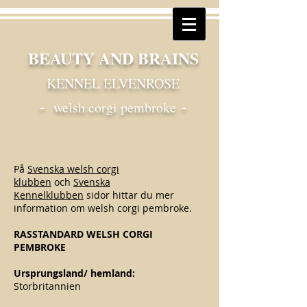
BEAUTY AND BRAINS
KENNEL ELVENROSE
-
-
welsh corgi pembroke
På
Svenska welsh corgi
klubben
och
Svenska
Kennelklubben
sidor hittar du mer
information om welsh corgi pembroke.
RASSTANDARD WELSH CORGI
PEMBROKE
Ursprungsland/ hemland:
Storbritannien