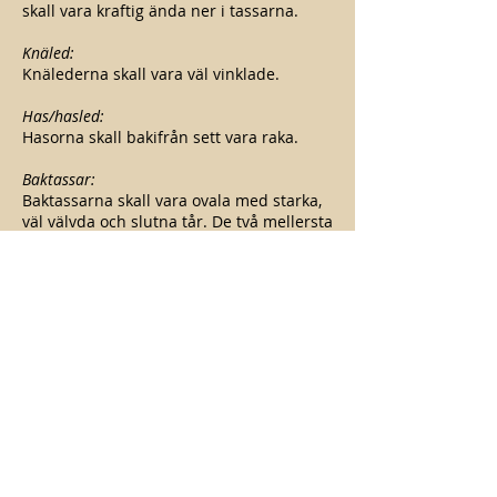
skall vara kraftig ända ner i tassarna.
Knäled:
Knälederna skall vara väl vinklade.
Has/hasled:
Hasorna skall bakifrån sett vara raka.
Baktassar:
Baktassarna skall vara ovala med starka,
väl välvda och slutna tår. De två mellersta
tårna skall vara något längre än de yttre.
Trampdynorna skall vara starka och väl
välvda. Klorna skall vara korta.
Rörelser:
Rörelserna skall vara fria och energiska,
varken lösa eller bundna. Frambenen
skall ha god räckvidd utan att lyftas för
högt och koordinera med bakbenens
påskjut.
Päls: